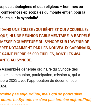
ïcs, des théologiens et des religieux – hommes ou
 conférences épiscopales du monde entier, pour la
ques sur la synodalité.
DANS UNE ÉGLISE «QUI BÉNIT ET QUI ACCUEILLE».
QUE, NI UNE RÉUNION PARLEMENTAIRE, A RAPPELÉ
 MESSE D’OUVERTURE DU SYNODE SUR L’AVENIR DE
LÉBRÉE NOTAMMENT PAR LES NOUVEAUX CARDINAUX,
SAINT-PIERRE 25 000 FIDÈLES, DONT LES 464
PANTS AU SYNODE.
Ie Assemblée générale ordinaire du Synode des
ale : communion, participation, mission », qui a
ctobre 2023 avec l’approbation du document de
2024.
 termine pas aujourd’hui, mais qui se poursuivra.
 en cours. Le Synode ne s’est pas terminé aujourd’hui,