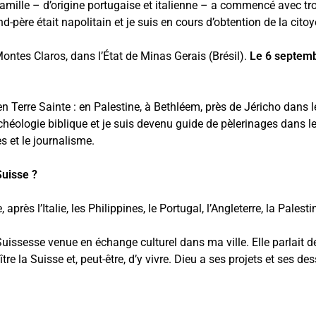
mille – d’origine portugaise et italienne – a commencé avec troi
d-père était napolitain et je suis en cours d’obtention de la citoy
Montes Claros, dans l’État de Minas Gerais (Brésil).
Le 6 septemb
n Terre Sainte : en Palestine, à Bethléem, près de Jéricho dans le
chéologie biblique et je suis devenu guide de pèlerinages dans le
s et le journalisme.
uisse ?
près l’Italie, les Philippines, le Portugal, l’Angleterre, la Palestin
e Suissesse venue en échange culturel dans ma ville. Elle parlai
tre la Suisse et, peut-être, d’y vivre. Dieu a ses projets et ses d