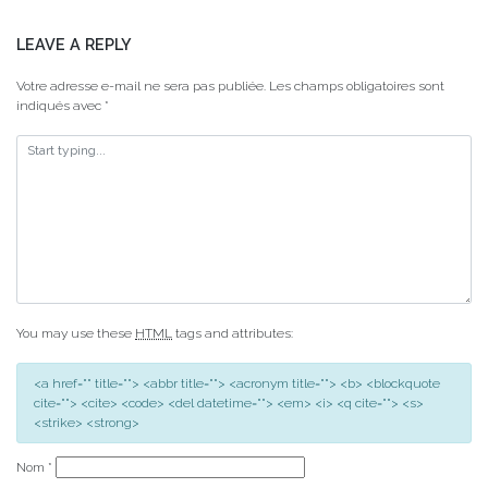
LEAVE A REPLY
Votre adresse e-mail ne sera pas publiée.
Les champs obligatoires sont
indiqués avec
*
You may use these
HTML
tags and attributes:
<a href="" title=""> <abbr title=""> <acronym title=""> <b> <blockquote
cite=""> <cite> <code> <del datetime=""> <em> <i> <q cite=""> <s>
<strike> <strong>
Nom
*