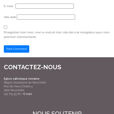
E-mail
*
Site web
Enregistrer mon nom, mon e-mail et mon site dans le navigateur pour mon
prochain commentaire.
Alternative:
CONTACTEZ-NOUS
Eglise catholique romaine
Région diocésaine de Neuchâtel
Rue de Vieux-Châtel 4
2000 Neuchâtel
032 725 93 78 /
E-mail
NOUS SOUTENIR