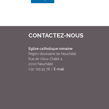
A
lt
e
r
n
CONTACTEZ-NOUS
a
ti
v
Eglise catholique romaine
e
Région diocésaine de Neuchâtel
:
Rue de Vieux-Châtel 4
2000 Neuchâtel
032 725 93 78 /
E-mail