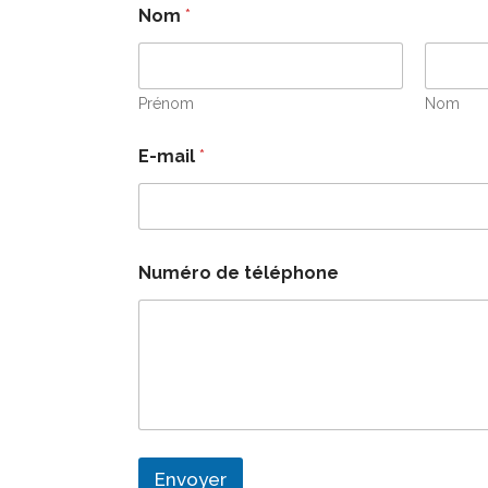
Nom
*
Prénom
Nom
N
E-mail
*
o
m
t
é
l
é
Numéro de téléphone
p
h
o
n
e
d
e
Envoyer