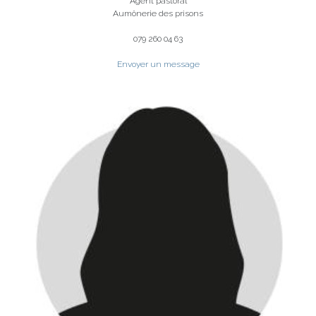
Agent pastoral
Aumônerie des prisons
079 260 04 63​
Envoyer un message