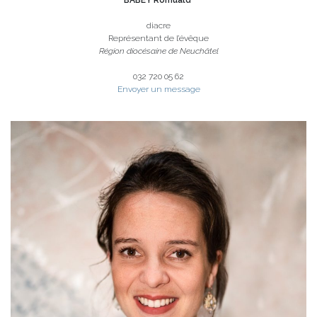
diacre
Représentant de l’évêque
Région diocésaine de Neuchâtel
032 720 05 62
Envoyer un message