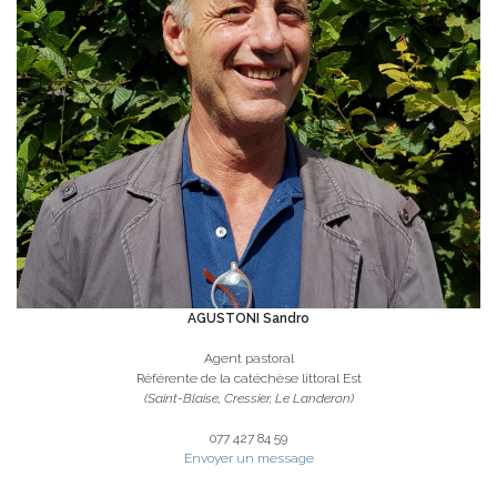
AGUSTONI Sandro
Agent pastoral
Référente de la catéchèse littoral Est
(Saint-Blaise, Cressier, Le Landeron)
077 427 84 59
Envoyer un message